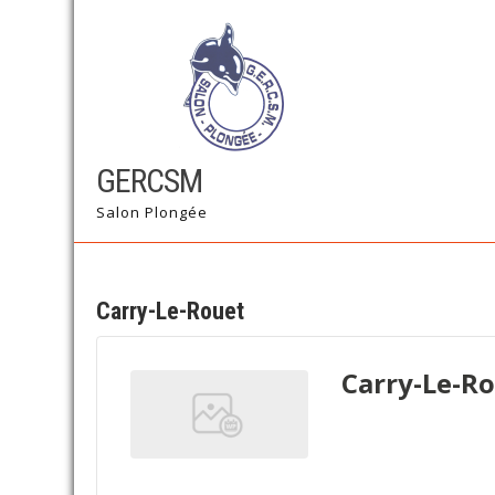
Skip
to
content
GERCSM
Salon Plongée
Carry-Le-Rouet
Carry-Le-R