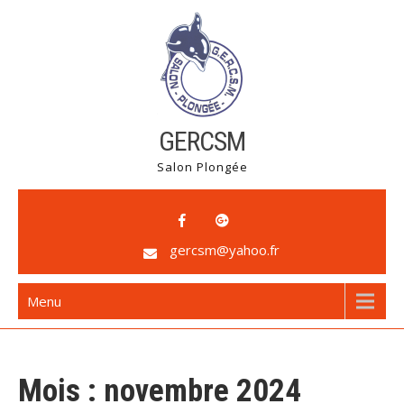
Skip
to
content
GERCSM
Salon Plongée
gercsm@yahoo.fr
Menu
Mois :
novembre 2024