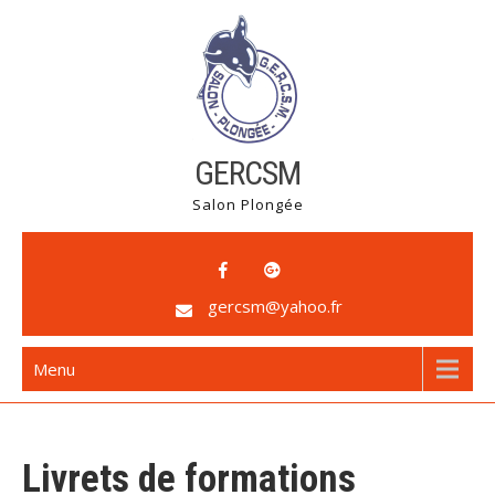
Skip
to
content
GERCSM
Salon Plongée
gercsm@yahoo.fr
Menu
Livrets de formations