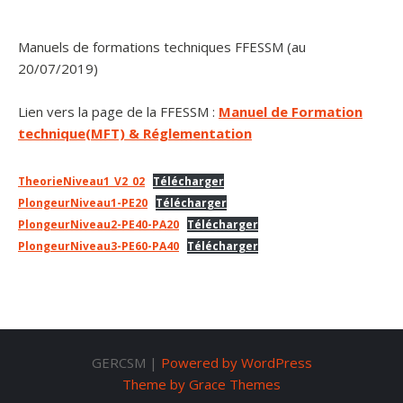
Manuels de formations techniques FFESSM (au
20/07/2019)
Lien vers la page de la FFESSM :
Manuel de Formation
technique(MFT) & Réglementation
TheorieNiveau1_V2_02
Télécharger
PlongeurNiveau1-PE20
Télécharger
PlongeurNiveau2-PE40-PA20
Télécharger
PlongeurNiveau3-PE60-PA40
Télécharger
GERCSM |
Powered by WordPress
Theme by Grace Themes