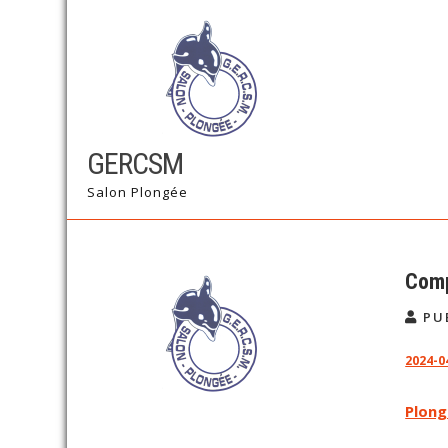
Skip
to
content
GERCSM
Salon Plongée
Comp
PU
2024-0
Navigation
Plong
de